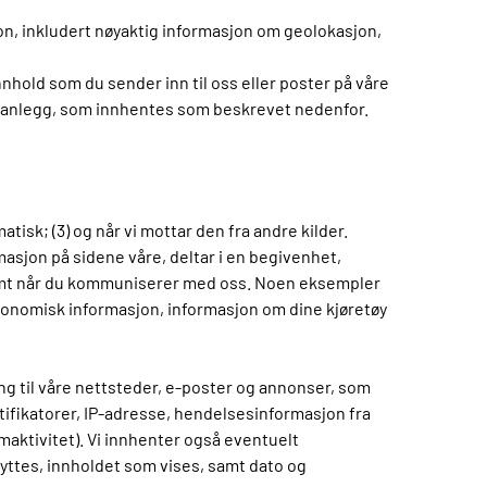
on, inkludert nøyaktig informasjon om geolokasjon,
nhold som du sender inn til oss eller poster på våre
åre anlegg, som innhentes som beskrevet nedenfor.
tisk; (3) og når vi mottar den fra andre kilder.
asjon på sidene våre, deltar i en begivenhet,
e samt når du kommuniserer med oss. Noen eksempler
konomisk informasjon, informasjon om dine kjøretøy
ng til våre nettsteder, e-poster og annonser, som
ifikatorer, IP-adresse, hendelsesinformasjon fra
maktivitet). Vi innhenter også eventuelt
ttes, innholdet som vises, samt dato og