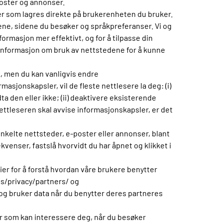
poster og annonser.
r som lagres direkte på brukerenheten du bruker.
ene, sidene du besøker og språkpreferanser. Vi og
formasjon mer effektivt, og for å tilpasse din
k informasjon om bruk av nettstedene for å kunne
k, men du kan vanligvis endre
asjonskapsler, vil de fleste nettlesere la deg: (i)
a den eller ikke; (ii) deaktivere eksisterende
 nettleseren skal avvise informasjonskapsler, er det
enkelte nettsteder, e-poster eller annonser, blant
venser, fastslå hvorvidt du har åpnet og klikket i
er for å forstå hvordan våre brukere benytter
s/privacy/partners/ og
g bruker data når du benytter deres partneres
er som kan interessere deg, når du besøker