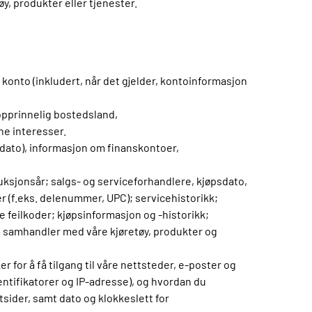
y, produkter eller tjenester.
onto (inkludert, når det gjelder, kontoinformasjon
 opprinnelig bostedsland,
ne interesser.
dato), informasjon om finanskontoer,
uksjonsår; salgs- og serviceforhandlere, kjøpsdato,
er (f.eks. delenummer, UPC); servicehistorikk;
e feilkoder; kjøpsinformasjon og -historikk;
 samhandler med våre kjøretøy, produkter og
for å få tilgang til våre nettsteder, e-poster og
ntifikatorer og IP-adresse), og hvordan du
sider, samt dato og klokkeslett for