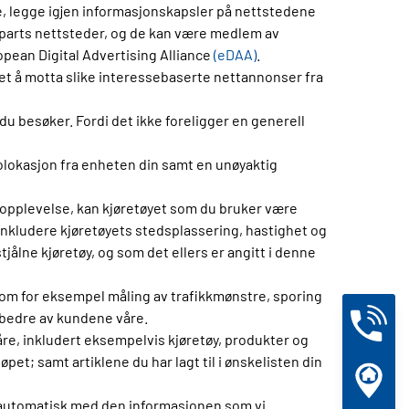
ne, legge igjen informasjonskapsler på nettstedene
jeparts nettsteder, og de kan være medlem av
opean Digital Advertising Alliance
(eDAA)
.
t å motta slike interessebaserte nettannonser fra
 besøker. Fordi det ikke foreligger en generell
olokasjon fra enheten din samt en unøyaktig
ieopplevelse, kan kjøretøyet som du bruker være
nkludere kjøretøyets stedsplassering, hastighet og
tjålne kjøretøy, og som det ellers er angitt i denne
som for eksempel måling av trafikkmønstre, sporing
 bedre av kundene våre.
re, inkludert eksempelvis kjøretøy, produkter og
et; samt artiklene du har lagt til i ønskelisten din
r automatisk med den informasjonen som vi