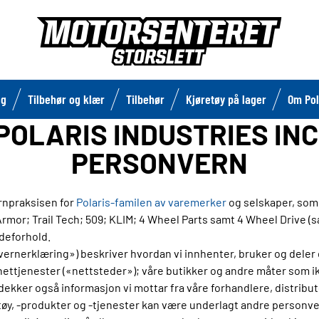
lg
Tilbehør og klær
Tilbehør
Kjøretøy på lager
Om Pol
POLARIS INDUSTRIES INC
PERSONVERN
npraksisen for
Polaris-familen av varemerker
og selskaper, som 
rmor; Trail Tech; 509; KLIM; 4 Wheel Parts samt 4 Wheel Drive (sa
deforhold.
rnerklæring») beskriver hvordan vi innhenter, bruker og deler 
ettjenester («nettsteder»); våre butikker og andre måter som ik
ekker også informasjon vi mottar fra våre forhandlere, distribu
tøy, -produkter og -tjenester kan være underlagt andre personvern