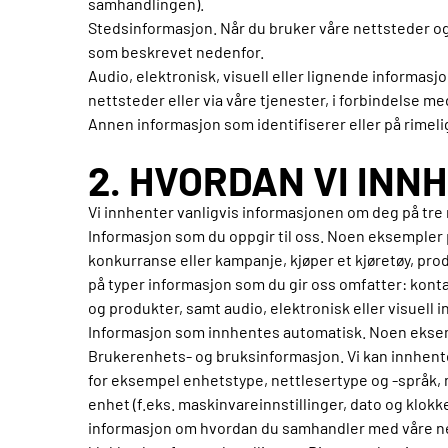
samhandlingen).
Stedsinformasjon. Når du bruker våre nettsteder og
som beskrevet nedenfor.
Audio, elektronisk, visuell eller lignende informasj
nettsteder eller via våre tjenester, i forbindelse 
Annen informasjon som identifiserer eller på rimelig 
2. HVORDAN VI IN
Vi innhenter vanligvis informasjonen om deg på tre må
Informasjon som du oppgir til oss. Noen eksempler p
konkurranse eller kampanje, kjøper et kjøretøy, pro
på typer informasjon som du gir oss omfatter: kont
og produkter, samt audio, elektronisk eller visuell 
Informasjon som innhentes automatisk. Noen eksem
Brukerenhets- og bruksinformasjon. Vi kan innhente 
for eksempel enhetstype, nettlesertype og -språk, 
enhet (f.eks. maskinvareinnstillinger, dato og klok
informasjon om hvordan du samhandler med våre net