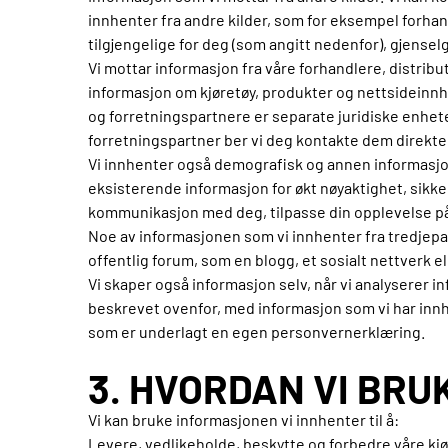
innhenter fra andre kilder, som for eksempel forhan
tilgjengelige for deg (som angitt nedenfor), gjensel
Vi mottar informasjon fra våre forhandlere, distri
informasjon om kjøretøy, produkter og nettsideinnho
og forretningspartnere er separate juridiske enhet
forretningspartner ber vi deg kontakte dem direkte
Vi innhenter også demografisk og annen informasjon
eksisterende informasjon for økt nøyaktighet, sikke
kommunikasjon med deg, tilpasse din opplevelse på 
Noe av informasjonen som vi innhenter fra tredjepart
offentlig forum, som en blogg, et sosialt nettverk el
Vi skaper også informasjon selv, når vi analyserer 
beskrevet ovenfor, med informasjon som vi har in
som er underlagt en egen personvernerklæring.
3. HVORDAN VI BR
Vi kan bruke informasjonen vi innhenter til å:
Levere, vedlikeholde, beskytte og forbedre våre kjør