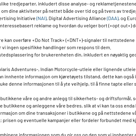
r slike tredjeparter, inkludert disse analyse- og reklametjeneste
om dine aktiviteter på nettet både over tid og på tvers av tred
tising Initiative
(NAI)
, Digital Advertising Alliance
(DAA)
, og Eur
nteressebasert reklame og hvordan du velger bort («opt out») de
kan overføre «Do Not Track» («DNT»)-signaler til nettstedene du
r vi ingen spesifikke handlinger som respons til dem.
tedsplassering for brukerenheten din, inkludert en nøyaktig ge
Polaris Adventures-, Indian Motorcycle-utleie eller lignende utle
 innhente informasjon om kjøretøyets tilstand, dette kan også i
e denne informasjonen til å yte veihjelp, til å finne tapte eller s
butikkene våre og andre anlegg til sikkerhets- og driftsformål, 
e butikkene og anleggene våre bedres, slik at vi kan ta oss enda
formasjon om dine transaksjoner i butikkene og på nettstedene vå
 prisen og eventuelle kampanjer eller fordeler forbundet med kjøp
 kombinere informasjonen som du gir oss og den som vi innhente