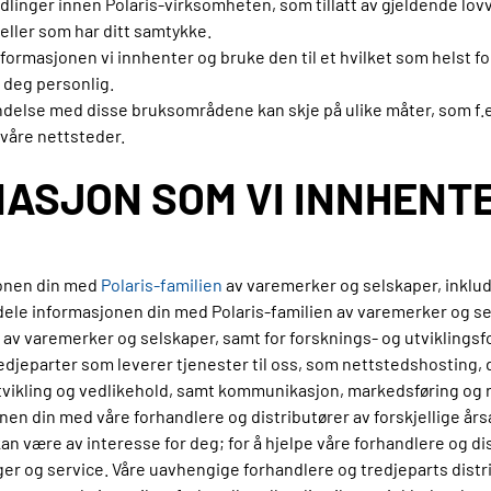
andlinger innen Polaris-virksomheten, som tillatt av gjeldende l
ller som har ditt samtykke.
ormasjonen vi innhenter og bruke den til et hvilket som helst fo
e deg personlig.
se med disse bruksområdene kan skje på ulike måter, som f.eks.
 våre nettsteder.
MASJON SOM VI INNHENT
jonen din med
Polaris-familien
av varemerker og selskaper, inklude
 dele informasjonen din med Polaris-familien av varemerker og sel
n av varemerker og selskaper, samt for forsknings- og utviklingsf
djeparter som leverer tjenester til oss, som nettstedshosting, 
tvikling og vedlikehold, samt kommunikasjon, markedsføring og r
nen din med våre forhandlere og distributører av forskjellige års
an være av interesse for deg; for å hjelpe våre forhandlere og d
inger og service. Våre uavhengige forhandlere og tredjeparts dist