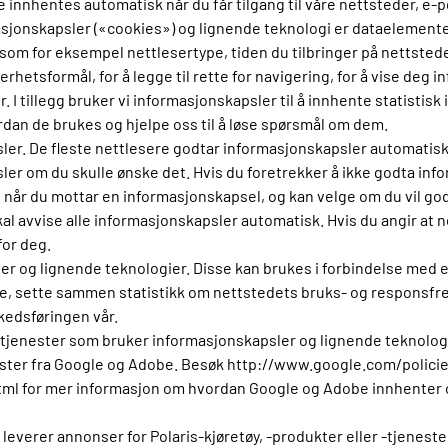
innhentes automatisk når du får tilgang til våre nettsteder, e-
asjonskapsler («cookies») og lignende teknologi er dataelemente
 som for eksempel nettlesertype, tiden du tilbringer på nettsted
rhetsformål, for å legge til rette for navigering, for å vise deg in
 I tillegg bruker vi informasjonskapsler til å innhente statistis
dan de brukes og hjelpe oss til å løse spørsmål om dem.
sler. De fleste nettlesere godtar informasjonskapsler automatis
er om du skulle ønske det. Hvis du foretrekker å ikke godta inform
s når du mottar en informasjonskapsel, og kan velge om du vil godt
skal avvise alle informasjonskapsler automatisk. Hvis du angir at
for deg.
ler og lignende teknologier. Disse kan brukes i forbindelse med 
re, sette sammen statistikk om nettstedets bruks- og responsfrek
kedsføringen vår.
setjenester som bruker informasjonskapsler og lignende teknologi
ester fra Google og Adobe. Besøk http://www.google.com/policie
l for mer informasjon om hvordan Google og Adobe innhenter o
 leverer annonser for Polaris-kjøretøy, -produkter eller -tjenest