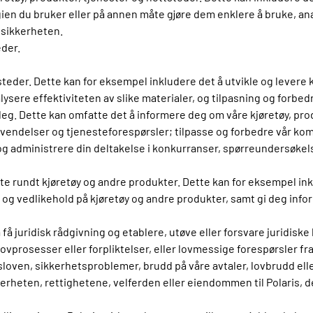
en du bruker eller på annen måte gjøre dem enklere å bruke, an
 sikkerheten.
eder.
steder. Dette kan for eksempel inkludere det å utvikle og lever
sere effektiviteten av slike materialer, og tilpasning og forbed
eg. Dette kan omfatte det å informere deg om våre kjøretøy, prod
vendelser og tjenesteforespørsler; tilpasse og forbedre vår ko
administrere din deltakelse i konkurranser, spørreundersøkels
te rundt kjøretøy og andre produkter. Dette kan for eksempel ink
 og vedlikehold på kjøretøy og andre produkter, samt gi deg inf
få juridisk rådgivning og etablere, utøve eller forsvare juridisk
 lovprosesser eller forpliktelser, eller lovmessige forespørsler f
oven, sikkerhetsproblemer, brudd på våre avtaler, lovbrudd elle
erheten, rettighetene, velferden eller eiendommen til Polaris, de