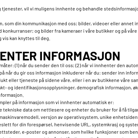
 tjenester, vil vi muligens innhente og behandle stedsinformasj
on, som din kommunikasjon med oss; bilder, videoer eller annet in
med konkurranser; og bilder fra kameraer i våre butikker og på v
vis kan knyttes til deg.
NHENTER INFORMASJON
ter: (1) når du sender den til oss; (2) når vi innhenter den automa
å når du gir oss informasjon inkluderer når du: sender inn inform
dukt eller tjeneste på sidene våre, eller i en av butikkene vår
akt- og identifikasjonsopplysninger, demografisk informasjon, ø
informasjon.
pler på informasjon som vi innhenter automatisk er:
tekniske data om nettlesere og enheter du bruker for å få tilga
maskinvaremodell, versjon av operativsystem, unike enhetsident
keslett for din forespørsel, henvisende URL, systemkrasj og syste
tsteder, e-poster og annonser, som hvilke funksjoner som beny