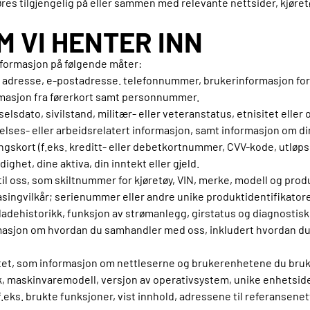
es tilgjengelig på eller sammen med relevante nettsider, kjøretø
M VI HENTER INN
nformasjon på følgende måter:
 adresse, e-postadresse. telefonnummer, brukerinformasjon for k
ormasjon fra førerkort samt personnummer.
elsdato, sivilstand, militær- eller veteranstatus, etnisitet eller
ses- eller arbeidsrelatert informasjon, samt informasjon om di
skort (f.eks. kreditt- eller debetkortnummer, CVV-kode, utløps
ghet, dine aktiva, din inntekt eller gjeld.
til oss, som skiltnummer for kjøretøy, VIN, merke, modell og prod
 leasingvilkår; serienummer eller andre unike produktidentifikator
r ladehistorikk, funksjon av strømanlegg, girstatus og diagnostisk
masjon om hvordan du samhandler med oss, inkludert hvordan du
itet, som informasjon om nettleserne og brukerenhetene du bruker 
k, maskinvaremodell, versjon av operativsystem, unike enhetside
eks. brukte funksjoner, vist innhold, adressene til referansenett