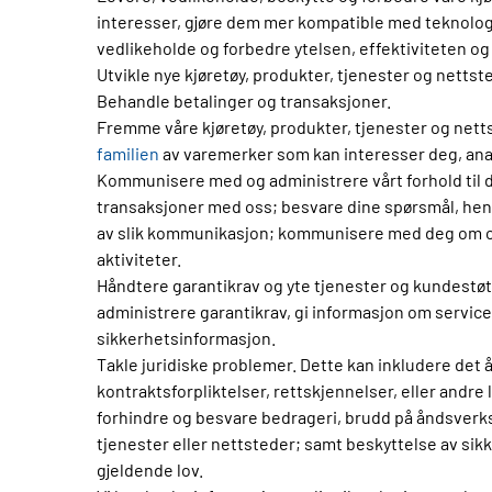
interesser, gjøre dem mer kompatible med teknologi
vedlikeholde og forbedre ytelsen, effektiviteten og
Utvikle nye kjøretøy, produkter, tjenester og nettst
Behandle betalinger og transaksjoner.
Fremme våre kjøretøy, produkter, tjenester og nett
familien
av varemerker som kan interesser deg, analy
Kommunisere med og administrere vårt forhold til d
transaksjoner med oss; besvare dine spørsmål, hen
av slik kommunikasjon; kommunisere med deg om og 
aktiviteter.
Håndtere garantikrav og yte tjenester og kundestøt
administrere garantikrav, gi informasjon om service
sikkerhetsinformasjon.
Takle juridiske problemer. Dette kan inkludere det å 
kontraktsforpliktelser, rettskjennelser, eller andre
forhindre og besvare bedrageri, brudd på åndsverksl
tjenester eller nettsteder; samt beskyttelse av sikk
gjeldende lov.