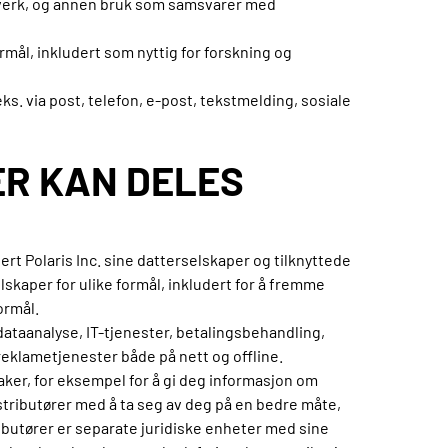
ovverk, og annen bruk som samsvarer med
rmål, inkludert som nyttig for forskning og
 via post, telefon, e-post, tekstmelding, sosiale
ER KAN DELES
rt Polaris Inc. sine datterselskaper og tilknyttede
skaper for ulike formål, inkludert for å fremme
ormål.
dataanalyse, IT-tjenester, betalingsbehandling,
eklametjenester både på nett og offline.
aker, for eksempel for å gi deg informasjon om
istributører med å ta seg av deg på en bedre måte,
ributører er separate juridiske enheter med sine