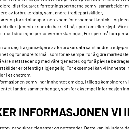
dlere, distributører, forretningspartnerne som vi samarbeider me
gere av forbrukerdata, samt andre tredjepartskilder.
butører og forretningspartnere, som for eksempel kontakt- og ide
ld eller tjenester som du har sett på, spurt om eller kjøpt. Våre
er med sine egne personvernerklæringer. For spørsmål om personv
.
 om deg fra gjenselgere av forbrukerdata samt andre tredjeparts
rhet og for andre formål, som for eksempel for å gjøre markedsfø
våre nettsteder og med våre tjenester, og for å påvise bedrager
skilder er offentlig tilgjengelig. For eksempel kan vi innhente 
ler i et chatrom.
informasjonen som vi har innhentet om deg. I tillegg kombinerer 
nhentet i andre sammenhenger, som for eksempel informasjon i
UKER INFORMASJONEN VI
etøy, produkter, tjenester og nettsteder. Dette kan inkludere det