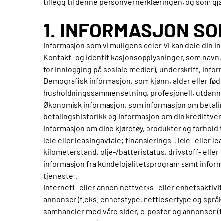
tillegg til denne personvernerklæringen, og som gjør
1. INFORMASJON SO
Informasjon som vi muligens deler Vi kan dele din i
Kontakt- og identifikasjonsopplysninger, som navn,
for innlogging på sosiale medier), underskrift, inf
Demografisk informasjon, som kjønn, alder eller føds
husholdningssammensetning, profesjonell, utdannel
Økonomisk informasjon, som informasjon om betaling
betalingshistorikk og informasjon om din kredittverdi
Informasjon om dine kjøretøy, produkter og forhold 
leie eller leasingavtale; finansierings-, leie- eller
kilometerstand, olje-/batteristatus, drivstoff- elle
informasjon fra kundelojalitetsprogram samt infor
tjenester.
Internett- eller annen nettverks- eller enhetsaktiv
annonser (f.eks. enhetstype, nettlesertype og språ
samhandler med våre sider, e-poster og annonser (f.