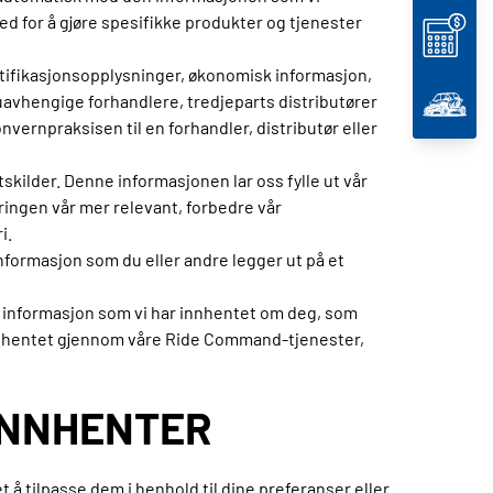
d for å gjøre spesifikke produkter og tjenester
ntifikasjonsopplysninger, økonomisk informasjon,
 uavhengige forhandlere, tredjeparts distributører
ernpraksisen til en forhandler, distributør eller
kilder. Denne informasjonen lar oss fylle ut vår
ringen vår mer relevant, forbedre vår
i.
informasjon som du eller andre legger ut på et
vi informasjon som vi har innhentet om deg, som
nnhentet gjennom våre Ride Command-tjenester,
 INNHENTER
 å tilpasse dem i henhold til dine preferanser eller