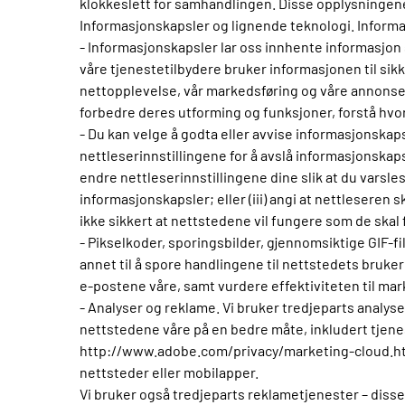
klokkeslett for samhandlingen. Disse opplysningene 
Informasjonskapsler og lignende teknologi. Inform
- Informasjonskapsler lar oss innhente informasjon
våre tjenestetilbydere bruker informasjonen til sikke
nettopplevelse, vår markedsføring og våre annonser.
forbedre deres utforming og funksjoner, forstå hvor
- Du kan velge å godta eller avvise informasjonskap
nettleserinnstillingene for å avslå informasjonskapsl
endre nettleserinnstillingene dine slik at du varsle
informasjonskapsler; eller (iii) angi at nettleseren 
ikke sikkert at nettstedene vil fungere som de skal 
- Pikselkoder, sporingsbilder, gjennomsiktige GIF-fi
annet til å spore handlingene til nettstedets bruke
e-postene våre, samt vurdere effektiviteten til mar
- Analyser og reklame. Vi bruker tredjeparts analy
nettstedene våre på en bedre måte, inkludert tjen
http://www.adobe.com/privacy/marketing-cloud.htm
nettsteder eller mobilapper.
Vi bruker også tredjeparts reklametjenester – disse