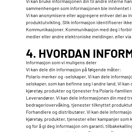
Vi kan bruke informasjonen din til andre interne h
sammenhengen som informasjonen ble innhentet i e
Vi kan anonymisere eller aggregere enhver del av inf
produktutvikling. Slik informasjon identifiserer ikk
Kommunikasjoner. Kommunikasjon med deg i forbindel
medier eller andre elektroniske meldinger, eller via
4. HVORDAN INFOR
Informasjon som vi muligens deler
Vi kan dele din informasjon på følgende måter:
Polaris-merker og -selskaper. Vi kan dele informas
selskaper, som kan befinne seg i andre land. Vi kan
kjøretøy, produkter og tjenester fra Polaris-familie
Leverandører. Vi kan dele informasjonen din med tre
bedrageriovervåking, tjenester tilknyttet produktu
Forhandlere og distributører. Vi kan dele informasjo
kjøretøy, produkter, tjenester eller kampanjer som k
og for å gi deg informasjon om garanti, tilbakekall