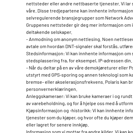
nettsteder eller andre nettbaserte tjenester. Vi la
våre. Disse tredjepartene kan innhente informasjon 
selvregulerende bransjegrupper som Network Adver
Gruppenes nettsteder gir deg mer informasjon om i
deltakende selskaper.
- Anmodning om anonym nettlesing. Noen nettlesere 
avtale om hvordan DNT-signaler skal forstås, utføre
Stedsinformasjon: Vi kan innhente informasjon om s
stedsplassering fra, for eksempel, IP-adressen din.
- Når du deltar på en av våre demokjøreturer eller 
utstyrt med GPS-sporing og annen teknologi som kan
bremse- eller akselerasjonsfrekvens. Polaris kan bruk
personvernerklæringen.
Anleggskameraer: Vi kan bruke kameraer i og rundt 
av varebeholdning, og for å hjelpe oss med å utform
Kjøpsinformasjon og -historikk: Vi kan innhente in
tjenester som du kjøper, og hvor ofte du kjøper dem;
eller lagret for senere innkjøp.
Informasjon som vi mottar fra andre kilder. Vi kan