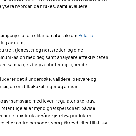
alysere hvordan de brukes, samt evaluere,
e kampanje- eller reklamemateriale om
Polaris-
ring av dem.
ukter, tjenester og nettsteder, og dine
mmunikasjon med deg samt analysere effektiviteten
er, kampanjer, begivenheter og lignende
luderer det å undersøke, validere, besvare og
ormasjon om tilbakekallinger og annen
e krav; samsvare med lover, regulatoriske krav,
ra offentlige eller myndighetspersoner; påvise,
r annet misbruk av våre kjøretøy, produkter,
g eller andre personer, som påkrevd eller tillatt av