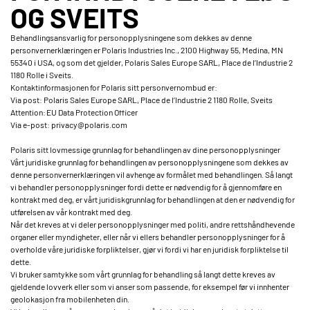
OG SVEITS
Behandlingsansvarlig for personopplysningene som dekkes av denne
personvernerklæringen er Polaris Industries Inc., 2100 Highway 55, Medina, MN
55340 i USA, og som det gjelder, Polaris Sales Europe SARL, Place de l’Industrie 2
1180 Rolle i Sveits.
Kontaktinformasjonen for Polaris sitt personvernombud er:
Via post: Polaris Sales Europe SARL, Place de l’Industrie 2 1180 Rolle, Sveits
Attention: EU Data Protection Officer
Via e-post: privacy@polaris.com
Polaris sitt lovmessige grunnlag for behandlingen av dine personopplysninger
Vårt juridiske grunnlag for behandlingen av personopplysningene som dekkes av
denne personvernerklæringen vil avhenge av formålet med behandlingen. Så langt
vi behandler personopplysninger fordi dette er nødvendig for å gjennomføre en
kontrakt med deg, er vårt juridiskgrunnlag for behandlingen at den er nødvendig for
utførelsen av vår kontrakt med deg.
Når det kreves at vi deler personopplysninger med politi, andre rettshåndhevende
organer eller myndigheter, eller når vi ellers behandler personopplysninger for å
overholde våre juridiske forpliktelser, gjør vi fordi vi har en juridisk forpliktelse til
dette.
Vi bruker samtykke som vårt grunnlag for behandling så langt dette kreves av
gjeldende lovverk eller som vi anser som passende, for eksempel før vi innhenter
geolokasjon fra mobilenheten din.