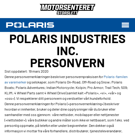
POLARIS INDUSTRIES
INC.
PERSONVERN
Sist oppdatert: 19 mars 2020
Denne personvernerklæringen beskriver personvernpraksisen for
Polaris-familen
av varemerker
og selskaper, som Polaris On-Road, Off-Road og Snow; Polaris
Boats; Polaris Adventures; Indian Motorcycle; Kolpin; Pro Armor; Trail Tech; 509;
KLIM; 4 Wheel Parts samt 4 Wheel Drive (samlet kalt «Polaris», «vi», «vår» og
«oss»). Vi respekterer ditt personvern og verdsetter vårt kundeforhold.
Denne personvernerklæringen for Polaris («personvernerklæring») beskriver
hvordan vi innhenter, bruker og deler dine opplysninger når du bruker eller
samhandler med oss gjennom: våre nettsider, mobilapper eller nettjenester
(«nettsteder»); våre butikker og andre måter som ikke er nettbasert, som f.eks. ved
personlig oppmøte, på telefon eller under begivenheter. Den dekker også
informasjon vi mottar fra våre forhandlere, distributører, tjenesteleverandører,