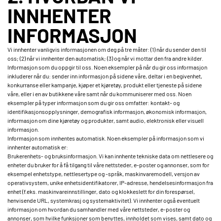
INNHENTER
INFORMASJON
Vi innhenter vanligvis informasjonen om deg på tre måter: (1) når du sender den til
oss; (2) når vi innhenter den automatisk; (3) og når vi mottar den fra andre kilder.
Informasjon som du oppgir til oss. Noen eksempler på når du gir oss informasjon
inkluderer når du: sender inn informasjon på sidene våre, deltar i en begivenhet,
konkurranse eller kampanje, kjøper et kjøretøy, produkt eller tjeneste på sidene
våre, eller i en av butikkene våre samt når du kommuniserer med oss. Noen
eksempler på typer informasjon som du gir oss omfatter: kontakt- og
identifikasjonsopplysninger, demografisk informasjon, økonomisk informasjon,
informasjon om dine kjøretøy og produkter, samt audio, elektronisk eller visuell
informasjon.
Informasjon som innhentes automatisk. Noen eksempler på informasjon som vi
innhenter automatisk er:
Brukerenhets- og bruksinformasjon. Vi kan innhente tekniske data om nettlesere og
enheter du bruker for å få tilgang til våre nettsteder, e-poster og annonser, som for
eksempel enhetstype, nettlesertype og -språk, maskinvaremodell, versjon av
operativsystem, unike enhetsidentifikatorer, IP-adresse, hendelsesinformasjon fra
enhet (f.eks. maskinvareinnstillinger, dato og klokkeslett for din forespørsel,
henvisende URL, systemkrasj og systemaktivitet). Vi innhenter også eventuelt
informasjon om hvordan du samhandler med våre nettsteder, e-poster og
annonser, som hvilke funksjoner som benyttes, innholdet som vises, samt dato og