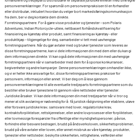
forhandlere og tredjeparts distributører er separate juridiske enheter med sine egne
personvernerklæringer. For spørsmål om personvernpraksisen til en forhandler
eller distributør, inkludert hvordan du velger bort markedsføringskommunikasjon
fra dem, ber vi deg kontakte dem direkte.
Forretningspartnere. For å gjøre visse produkter og tjenester – som Polaris
Adventures, Indian Motorcycle-utleie, nettbasert forhåndskvalifisering for
finansiering av kjøretøy eller produkt, samt finansiering av kjøretøy- eller
produktkjøp – tilgjengelige for deg, samarbeider vi tett med uavhengige
forretningspartnere. Når du gjør avtaler med og bruker tjenester som leveres av
disse forretningspartnerne, kan vi dele informasjonen din med dem eller du kan gi
dem informasjonen direkte. Vi kan også dele informasjonen din med uavhengige
forretningspartnere når vi samarbeider med dem for å sponse konkurranser,
begivenheter og andre kampanjer. Denne personvernerklæringen omhandler ikke,
og vi er heller ikke ansvarlige for, disse forretningspartnernes praksiser for
personvern, informasjon eller annet. Vi ber deg om å lese gjennom
personvernerklæringene til alle eventuelle tredjeparts forretningspartnere som du
bestiller eller bruker tjenestene til gjennom våre nettsteder eller tjenester.
Juridiske årsaker. Vi kan dele informasjonen din med tredjeparter når vi tror og
mener at slik avsløring er nødvendig for å: få juridisk rådgivning eller etablere, utøve
eller forsvare juridiske krav; samsvare med lover, regulatoriske krav,
kontraktsforpliktelser, rettskjennelser, eller andre lovprosesser eller forpliktelser,
eller lovmessige forespørsler fra offentlige eller myndighetspersoner; påvise,
forhindre eller besvare bedrageri, brudd på åndsverksloven, sikkerhetsproblemer,
brudd på våre avtaler eller loven, eller annet misbruk av våre kjøretøy, produkter,
tjenester eller nettsteder; beskytte sikkerheten, rettighetene, velferden eller