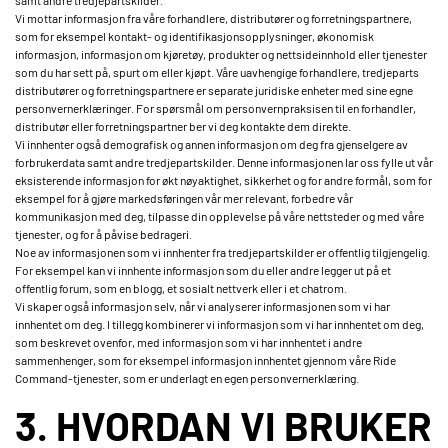
samt andre tredjepartskilder.
Vi mottar informasjon fra våre forhandlere, distributører og forretningspartnere,
som for eksempel kontakt- og identifikasjonsopplysninger, økonomisk
informasjon, informasjon om kjøretøy, produkter og nettsideinnhold eller tjenester
som du har sett på, spurt om eller kjøpt. Våre uavhengige forhandlere, tredjeparts
distributører og forretningspartnere er separate juridiske enheter med sine egne
personvernerklæringer. For spørsmål om personvernpraksisen til en forhandler,
distributør eller forretningspartner ber vi deg kontakte dem direkte.
Vi innhenter også demografisk og annen informasjon om deg fra gjenselgere av
forbrukerdata samt andre tredjepartskilder. Denne informasjonen lar oss fylle ut vår
eksisterende informasjon for økt nøyaktighet, sikkerhet og for andre formål, som for
eksempel for å gjøre markedsføringen vår mer relevant, forbedre vår
kommunikasjon med deg, tilpasse din opplevelse på våre nettsteder og med våre
tjenester, og for å påvise bedrageri.
Noe av informasjonen som vi innhenter fra tredjepartskilder er offentlig tilgjengelig.
For eksempel kan vi innhente informasjon som du eller andre legger ut på et
offentlig forum, som en blogg, et sosialt nettverk eller i et chatrom.
Vi skaper også informasjon selv, når vi analyserer informasjonen som vi har
innhentet om deg. I tillegg kombinerer vi informasjon som vi har innhentet om deg,
som beskrevet ovenfor, med informasjon som vi har innhentet i andre
sammenhenger, som for eksempel informasjon innhentet gjennom våre Ride
Command-tjenester, som er underlagt en egen personvernerklæring.
3. HVORDAN VI BRUKER