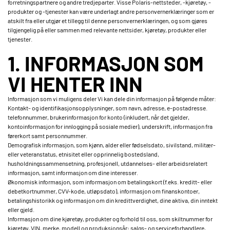
forretningspartnere og andre tredjeparter. Visse Polaris-nettsteder, -kjøretøy, -
produkter og -tjenester kan være underlagt andre personvernerklæringer som er
atskilt fra eller utgjør et tillegg til denne personvernerklæringen, og som gjøres
tilgjengelig på eller sammen med relevante nettsider, kjøretøy, produkter eller
tjenester.
1. INFORMASJON SOM
VI HENTER INN
Informasjon som vi muligens deler Vi kan dele din informasjon på følgende måter:
Kontakt- og identifikasjonsopplysninger, som navn, adresse, e-postadresse.
telefonnummer, brukerinformasjon for konto (inkludert, når det gjelder,
kontoinformasjon for innlogging på sosiale medier), underskrift, informasjon fra
førerkort samt personnummer.
Demografisk informasjon, som kjønn, alder eller fødselsdato, sivilstand, militær-
eller veteranstatus, etnisitet eller opprinnelig bostedsland,
husholdningssammensetning, profesjonell, utdannelses- eller arbeidsrelatert
informasjon, samt informasjon om dine interesser.
Økonomisk informasjon, som informasjon om betalingskort (f.eks. kreditt- eller
debetkortnummer, CVV-kode, utløpsdato), informasjon om finanskontoer,
betalingshistorikk og informasjon om din kredittverdighet, dine aktiva, din inntekt
eller gjeld.
Informasjon om dine kjøretøy, produkter og forhold til oss, som skiltnummer for
kjøretøy, VIN, merke, modell og produksjonsår; salgs- og serviceforhandlere,