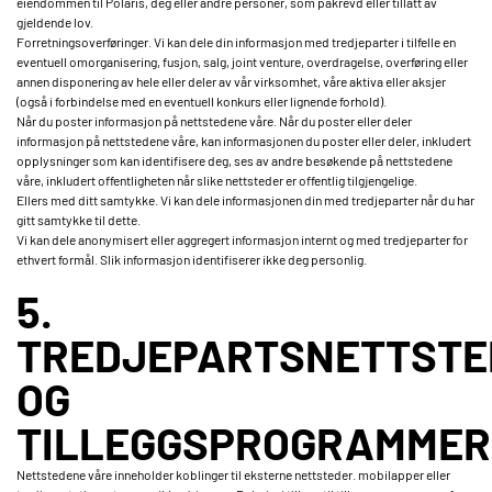
eiendommen til Polaris, deg eller andre personer, som påkrevd eller tillatt av
gjeldende lov.
Forretningsoverføringer. Vi kan dele din informasjon med tredjeparter i tilfelle en
eventuell omorganisering, fusjon, salg, joint venture, overdragelse, overføring eller
annen disponering av hele eller deler av vår virksomhet, våre aktiva eller aksjer
(også i forbindelse med en eventuell konkurs eller lignende forhold).
Når du poster informasjon på nettstedene våre. Når du poster eller deler
informasjon på nettstedene våre, kan informasjonen du poster eller deler, inkludert
opplysninger som kan identifisere deg, ses av andre besøkende på nettstedene
våre, inkludert offentligheten når slike nettsteder er offentlig tilgjengelige.
Ellers med ditt samtykke. Vi kan dele informasjonen din med tredjeparter når du har
gitt samtykke til dette.
Vi kan dele anonymisert eller aggregert informasjon internt og med tredjeparter for
ethvert formål. Slik informasjon identifiserer ikke deg personlig.
5.
TREDJEPARTSNETTSTE
OG
TILLEGGSPROGRAMMER
Nettstedene våre inneholder koblinger til eksterne nettsteder. mobilapper eller