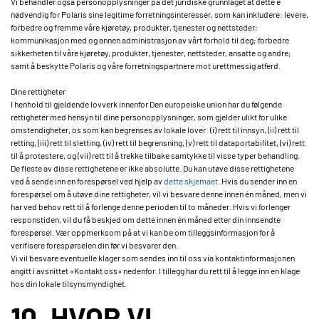
Vi behandler også personopplysninger på det juridiske grunnlaget at dette e
nødvendig for Polaris sine legitime forretningsinteresser, som kan inkludere: levere,
forbedre og fremme våre kjøretøy, produkter, tjenester og nettsteder;
kommunikasjon med og annen administrasjon av vårt forhold til deg; forbedre
sikkerheten til våre kjøretøy, produkter, tjenester, nettsteder, ansatte og andre;
samt å beskytte Polaris og våre forretningspartnere mot urettmessig atferd.
Dine rettigheter
I henhold til gjeldende lovverk innenfor Den europeiske union har du følgende
rettigheter med hensyn til dine personopplysninger, som gjelder ulikt for ulike
omstendigheter, os som kan begrenses av lokale lover: (i) rett til innsyn, (ii) rett til
retting, (iii) rett til sletting, (iv) rett til begrensning, (v) rett til dataportabilitet, (vi) rett
til å protestere, og (vii) rett til å trekke tilbake samtykke til visse typer behandling.
De fleste av disse rettighetene er ikke absolutte. Du kan utøve disse rettighetene
ved å sende inn en forespørsel ved hjelp av
dette skjemaet
. Hvis du sender inn en
forespørsel om å utøve dine rettigheter, vil vi besvare denne innen én måned, men vi
har ved behov rett til å forlenge denne perioden til to måneder. Hvis vi forlenger
responstiden, vil du få beskjed om dette innen én måned etter din innsendte
forespørsel. Vær oppmerksom på at vi kan be om tilleggsinformasjon for å
verifisere forespørselen din før vi besvarer den.
Vi vil besvare eventuelle klager som sendes inn til oss via kontaktinformasjonen
angitt i avsnittet «Kontakt oss» nedenfor. I tillegg har du rett til å legge inn en klage
hos din lokale tilsynsmyndighet.
10. HVOR VI