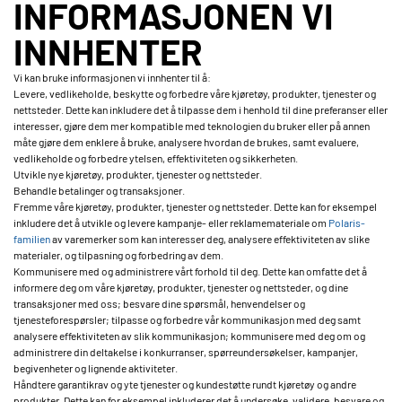
INFORMASJONEN VI
INNHENTER
Vi kan bruke informasjonen vi innhenter til å:
Levere, vedlikeholde, beskytte og forbedre våre kjøretøy, produkter, tjenester og
nettsteder. Dette kan inkludere det å tilpasse dem i henhold til dine preferanser eller
interesser, gjøre dem mer kompatible med teknologien du bruker eller på annen
måte gjøre dem enklere å bruke, analysere hvordan de brukes, samt evaluere,
vedlikeholde og forbedre ytelsen, effektiviteten og sikkerheten.
Utvikle nye kjøretøy, produkter, tjenester og nettsteder.
Behandle betalinger og transaksjoner.
Fremme våre kjøretøy, produkter, tjenester og nettsteder. Dette kan for eksempel
inkludere det å utvikle og levere kampanje- eller reklamemateriale om
Polaris-
familien
av varemerker som kan interesser deg, analysere effektiviteten av slike
materialer, og tilpasning og forbedring av dem.
Kommunisere med og administrere vårt forhold til deg. Dette kan omfatte det å
informere deg om våre kjøretøy, produkter, tjenester og nettsteder, og dine
transaksjoner med oss; besvare dine spørsmål, henvendelser og
tjenesteforespørsler; tilpasse og forbedre vår kommunikasjon med deg samt
analysere effektiviteten av slik kommunikasjon; kommunisere med deg om og
administrere din deltakelse i konkurranser, spørreundersøkelser, kampanjer,
begivenheter og lignende aktiviteter.
Håndtere garantikrav og yte tjenester og kundestøtte rundt kjøretøy og andre
produkter. Dette kan for eksempel inkluderer det å undersøke, validere, besvare og