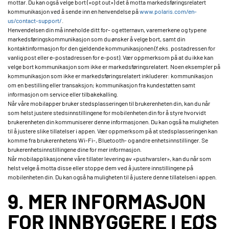
mottar. Du kan også velge bort («opt out») det å motta markedsføringsrelatert
kommunikasjon ved å sende inn en henvendelse på
www.polaris.com/en-
us/contact-support/
.
Henvendelsen din må inneholde ditt for- og etternavn, varemerkene og typene
markedsføringskommunikasjon som du ønsker å velge bort, samt din
kontaktinformasjon for den gjeldende kommunikasjonen (f.eks. postadressen for
vanlig post eller e-postadressen for e-post). Vær oppmerksom på at du ikke kan
velge bort kommunikasjon som ikke er markedsføringsrelatert. Noen eksempler på
kommunikasjon som ikke er markedsføringsrelatert inkluderer: kommunikasjon
om en bestilling eller transaksjon; kommunikasjon fra kundestøtten samt
informasjon om service eller tilbakekalling.
Når våre mobilapper bruker stedsplasseringen til brukerenheten din, kan du når
som helst justere stedsinnstillingene for mobilenheten din for å styre hvorvidt
brukerenheten din kommuniserer denne informasjonen. Du kan også ha muligheten
til å justere slike tillatelser i appen. Vær oppmerksom på at stedsplasseringen kan
komme fra brukerenhetens Wi-Fi-, Bluetooth- og andre enhetsinnstillinger. Se
brukerenhetsinnstillingene dine for mer informasjon.
Når mobilapplikasjonene våre tillater levering av «pushvarsler», kan du når som
helst velge å motta disse eller stoppe dem ved å justere innstillingene på
mobilenheten din. Du kan også ha muligheten til å justere denne tillatelsen i appen.
9. MER INFORMASJON
FOR INNBYGGERE I EØS