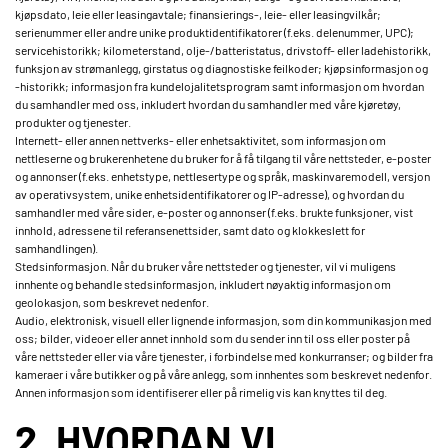
kjøpsdato, leie eller leasingavtale; finansierings-, leie- eller leasingvilkår;
serienummer eller andre unike produktidentifikatorer (f.eks. delenummer, UPC);
servicehistorikk; kilometerstand, olje-/batteristatus, drivstoff- eller ladehistorikk,
funksjon av strømanlegg, girstatus og diagnostiske feilkoder; kjøpsinformasjon og
-historikk; informasjon fra kundelojalitetsprogram samt informasjon om hvordan
du samhandler med oss, inkludert hvordan du samhandler med våre kjøretøy,
produkter og tjenester.
Internett- eller annen nettverks- eller enhetsaktivitet, som informasjon om
nettleserne og brukerenhetene du bruker for å få tilgang til våre nettsteder, e-poster
og annonser (f.eks. enhetstype, nettlesertype og språk, maskinvaremodell, versjon
av operativsystem, unike enhetsidentifikatorer og IP-adresse), og hvordan du
samhandler med våre sider, e-poster og annonser (f.eks. brukte funksjoner, vist
innhold, adressene til referansenettsider, samt dato og klokkeslett for
samhandlingen).
Stedsinformasjon. Når du bruker våre nettsteder og tjenester, vil vi muligens
innhente og behandle stedsinformasjon, inkludert nøyaktig informasjon om
geolokasjon, som beskrevet nedenfor.
Audio, elektronisk, visuell eller lignende informasjon, som din kommunikasjon med
oss; bilder, videoer eller annet innhold som du sender inn til oss eller poster på
våre nettsteder eller via våre tjenester, i forbindelse med konkurranser; og bilder fra
kameraer i våre butikker og på våre anlegg, som innhentes som beskrevet nedenfor.
Annen informasjon som identifiserer eller på rimelig vis kan knyttes til deg.
2. HVORDAN VI