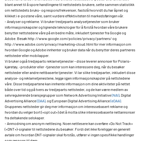
blant annet til å spore handlingene til nettstedets brukere, sette sammen statistikk
om nettstedets bruks- og responsfrekvenser, fastslå hvorvidt du har åpnet og
klikket i e-postene våre, samt vurdere effektiviteten til markedsføringen vår.
- Analyser og reklame. Vi bruker tredjeparts analysetjenester som bruker
informasjonskapsler og lignende teknologier for å forstå hvordan våre brukere
benytter nettstedene våre på en bedre måte, inkludert tjenester fra Google og
Adobe. Besøk http://www.google.com/policies/privacy/partners/ og
http://www.adobe.com/privacy/marketing-cloud.html for mer informasjon om
hvordan Google og Adobe innhenter og bruker data når du benytter deres partneres
nettsteder eller mobilapper.
Vi bruker også tredjeparts reklametjenester – disse leverer annonser for Polaris-
kjøretøy, -produkter eller -tjenester som kan interessere deg, når du besøker
nettsteder eller andre nettbaserte tjenester. Vi lar slike tredjeparter, inkludert disse
analyse- og reklametjenestene, legge igjen informasjonskapsler på nettstedene
våre. Disse tredjepartene kan innhente informasjon om dine aktiviteter på nettet
både over tid og på tvers av tredjeparts nettsteder, og de kan være medlem av
selvregulerende bransjegrupper som Network Advertising Initiative
(NAI)
, Digital
Advertising Alliance
(DAA)
, og European Digital Advertising Alliance
(eDAA)
.
Gruppenes nettsteder gir deg mer informasjon om interessebasert reklame og
hvordan du velger bort («opt out») det å motta slike interessebaserte nettannonser
fra deltakende selskaper.
- Anmodning om anonym nettlesing. Noen nettlesere kan overføre «Do Not Track»
(«DNT»)-signaler til nettstedene du besøker. Fordi det ikke foreligger en generell
avtale om hvordan DNT-signaler skal forstås, utfører vi ingen spesifikke handlinger
som respons til dem.