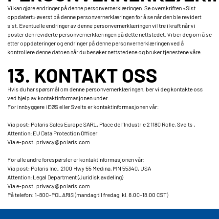
Vi kan gjøre endringer på denne personvernerklæringen. Se overskriften «Sist
oppdatert» øverst på denne personvernerklæringen for å se når den ble revidert
sist. Eventuelle endringer av denne personvernerklæringen vil tre i kraft når vi
poster den reviderte personvernerklæringen på dette nettstedet. Vi ber deg om å se
etter oppdateringer og endringer på denne personvernerklæringen ved å
kontrollere denne datoen når du besøker nettstedene og bruker tjenestene våre.
13. KONTAKT OSS
Hvis du har spørsmål om denne personvernerklæringen, ber vi deg kontakte oss
ved hjelp av kontaktinformasjonen under:
For innbyggere i EØS eller Sveits er kontaktinformasjonen vår:
Via post: Polaris Sales Europe SARL, Place de l’Industrie 2 1180 Rolle, Sveits ,
Attention: EU Data Protection Officer
Via e-post: privacy@polaris.com
For alle andre forespørsler er kontaktinformasjonen vår:
Via post: Polaris Inc., 2100 Hwy 55 Medina, MN 55340, USA
Attention: Legal Department (Juridisk avdeling)
Via e-post: privacy@polaris.com
På telefon: 1-800-POLARIS (mandag til fredag, kl. 8.00–18.00 CST)