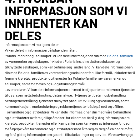
INFORMASJON SOM VI
INNHENTER KAN
DELES
Informasjon som vi muligens deler
Vi kan dele din informasjon på følgende måter:
Polaris-merker og -selskaper. Vi kan dele informasjonen din med
Polaris-familien
av varemerker og selskaper, inkludert Polaris Inc. sine datterselskaper og
tilknyttede selskaper, som kan befinne seg i andre land. Vi kan dele informasjonen
din med Polaris-familien av varemerker og selskaper for ulike formål, inkludert for å
fremme kjøretøy, produkter og tjenester fra Polaris-familien av varemerker og
selskaper, samt for forsknings- og utviklingsformål.
Leverandører. Vi kan dele informasjonen din med tredjeparter som leverer tjenester
til oss, som nettstedshosting, dataanalyse, IT-tjenester, betalingsbehandling,
bedrageriovervåking, tjenester tilknyttet produktutvikling og vedlikehold, samt
kommunikasjon, markedsføring og reklametjenester både på nett og offline.
Forhandlere og distributører. Vi kan dele informasjonen din med våre forhandlere
og distributører av forskjellige årsaker, for eksempel for å gi deg informasjon om
kjøretøy, produkter, tjenester eller kampanjer som kan være av interesse for deg;
for å hjelpe våre forhandlere og distributører med å ta seg av deg på en bedre måte,
og for å gi deg informasjon om garanti, tilbakekallinger og service. Våre uavhengige