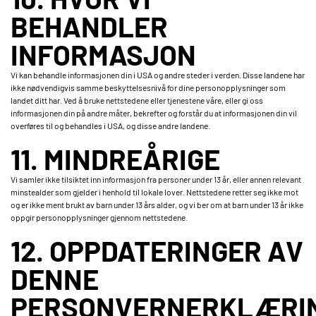
BEHANDLER
INFORMASJON
Vi kan behandle informasjonen din i USA og andre steder i verden. Disse landene har
ikke nødvendigvis samme beskyttelsesnivå for dine personopplysninger som
landet ditt har. Ved å bruke nettstedene eller tjenestene våre, eller gi oss
informasjonen din på andre måter, bekrefter og forstår du at informasjonen din vil
overføres til og behandles i USA, og disse andre landene.
11. MINDREÅRIGE
Vi samler ikke tilsiktet inn informasjon fra personer under 13 år, eller annen relevant
minstealder som gjelder i henhold til lokale lover. Nettstedene retter seg ikke mot
og er ikke ment brukt av barn under 13 års alder, og vi ber om at barn under 13 år ikke
oppgir personopplysninger gjennom nettstedene.
12. OPPDATERINGER AV
DENNE
PERSONVERNERKLÆRI