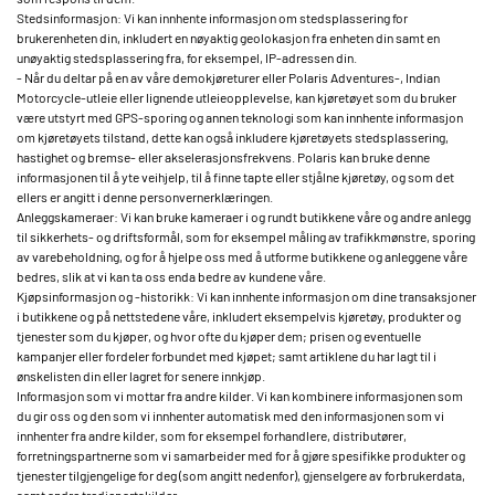
Stedsinformasjon: Vi kan innhente informasjon om stedsplassering for
brukerenheten din, inkludert en nøyaktig geolokasjon fra enheten din samt en
unøyaktig stedsplassering fra, for eksempel, IP-adressen din.
- Når du deltar på en av våre demokjøreturer eller Polaris Adventures-, Indian
Motorcycle-utleie eller lignende utleieopplevelse, kan kjøretøyet som du bruker
være utstyrt med GPS-sporing og annen teknologi som kan innhente informasjon
om kjøretøyets tilstand, dette kan også inkludere kjøretøyets stedsplassering,
hastighet og bremse- eller akselerasjonsfrekvens. Polaris kan bruke denne
informasjonen til å yte veihjelp, til å finne tapte eller stjålne kjøretøy, og som det
ellers er angitt i denne personvernerklæringen.
Anleggskameraer: Vi kan bruke kameraer i og rundt butikkene våre og andre anlegg
til sikkerhets- og driftsformål, som for eksempel måling av trafikkmønstre, sporing
av varebeholdning, og for å hjelpe oss med å utforme butikkene og anleggene våre
bedres, slik at vi kan ta oss enda bedre av kundene våre.
Kjøpsinformasjon og -historikk: Vi kan innhente informasjon om dine transaksjoner
i butikkene og på nettstedene våre, inkludert eksempelvis kjøretøy, produkter og
tjenester som du kjøper, og hvor ofte du kjøper dem; prisen og eventuelle
kampanjer eller fordeler forbundet med kjøpet; samt artiklene du har lagt til i
ønskelisten din eller lagret for senere innkjøp.
Informasjon som vi mottar fra andre kilder. Vi kan kombinere informasjonen som
du gir oss og den som vi innhenter automatisk med den informasjonen som vi
innhenter fra andre kilder, som for eksempel forhandlere, distributører,
forretningspartnerne som vi samarbeider med for å gjøre spesifikke produkter og
tjenester tilgjengelige for deg (som angitt nedenfor), gjenselgere av forbrukerdata,