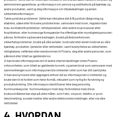
administrere garantikrav, gi informasjon om service og vedlikehold på kjøretøy og
andre produkter, samt gi deg informasjon om tilbakekallinger og annen
sikkerhetsinformasjon.
Takle juridiske problemer. Dette kan inkludere det å få juridisk rådgivning og
etablere, utøve eller forsvare juridiske krav; samsvare med lover, regulatoriske
krav, kontraktsforpliktelser, rettskjennelser, eller andre lovprosesser eller
forpliktelser, eller lovmessige forespørsler fra offentlige eller myndighetspersoner;
påvise, forhindre og besvare bedrageri, brudd på åndsverksloven,
sikkerhetsproblemer, brudd på våre avtaler, lovbrudd eller annet misbruk av våre
kjøretøy, produkter, tjenester eller nettsteder; samt beskyttelse av sikkerheten,
rettighetene, velferden eller eiendommen til Polaris, deg eller andre personer, som
påkrevd eller tillatt av gjeldende lov.
Vi kan bruke informasjonen din til andre interne handlinger innen Polaris-
virksomheten, som tillatt av gjeldende lovverk, og annen bruk som samsvarer med
sammenhengen som informasjonen ble innhentet i eller som har ditt samtykke.
Vi kan anonymisere eller aggregere enhver del av informasjonen vi innhenter og
bruke den til et hvilket som helst formål, inkludert som nyttig for forskning og
produktutvikling. Slik informasjon identifiserer ikke deg personlig.
Kommunikasjoner. Kommunikasjon med deg i forbindelse med disse
bruksområdene kan skje på ulike måter, som f.eks. via post, telefon, e-post,
tekstmelding, sosiale medier eller andre elektroniske meldinger, eller via våre
nettsteder.
4. HVORDAN