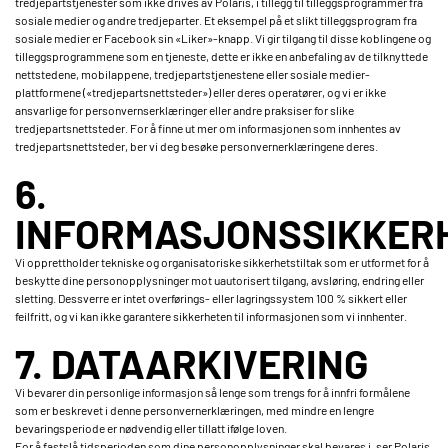
tredjepartstjenester som ikke drives av Polaris, i tillegg til tilleggsprogrammer fra
sosiale medier og andre tredjeparter. Et eksempel på et slikt tilleggsprogram fra
sosiale medier er Facebook sin «Liker»-knapp. Vi gir tilgang til disse koblingene og
tilleggsprogrammene som en tjeneste, dette er ikke en anbefaling av de tilknyttede
nettstedene, mobilappene, tredjepartstjenestene eller sosiale medier-
plattformene («tredjepartsnettsteder») eller deres operatører, og vi er ikke
ansvarlige for personvernserklæringer eller andre praksiser for slike
tredjepartsnettsteder. For å finne ut mer om informasjonen som innhentes av
tredjepartsnettsteder, ber vi deg besøke personvernerklæringene deres.
6.
INFORMASJONSSIKKER
Vi opprettholder tekniske og organisatoriske sikkerhetstiltak som er utformet for å
beskytte dine personopplysninger mot uautorisert tilgang, avsløring, endring eller
sletting. Dessverre er intet overførings- eller lagringssystem 100 % sikkert eller
feilfritt, og vi kan ikke garantere sikkerheten til informasjonen som vi innhenter.
7. DATAARKIVERING
Vi bevarer din personlige informasjon så lenge som trengs for å innfri formålene
som er beskrevet i denne personvernerklæringen, med mindre en lengre
bevaringsperiode er nødvendig eller tillatt ifølge loven.
For å fastslå tidsperioden som dine personopplysninger skal bevares i, ser Polaris