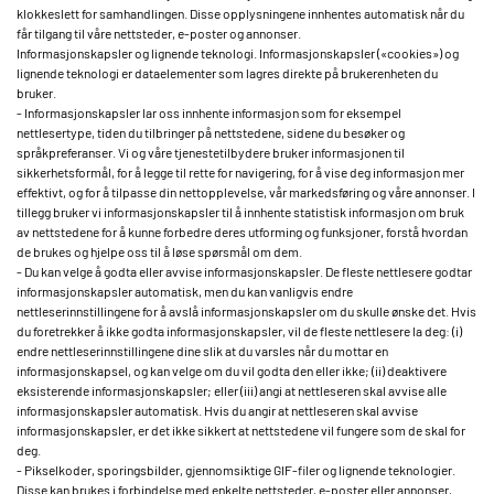
klokkeslett for samhandlingen. Disse opplysningene innhentes automatisk når du
får tilgang til våre nettsteder, e-poster og annonser.
Informasjonskapsler og lignende teknologi. Informasjonskapsler («cookies») og
lignende teknologi er dataelementer som lagres direkte på brukerenheten du
bruker.
- Informasjonskapsler lar oss innhente informasjon som for eksempel
nettlesertype, tiden du tilbringer på nettstedene, sidene du besøker og
språkpreferanser. Vi og våre tjenestetilbydere bruker informasjonen til
sikkerhetsformål, for å legge til rette for navigering, for å vise deg informasjon mer
effektivt, og for å tilpasse din nettopplevelse, vår markedsføring og våre annonser. I
tillegg bruker vi informasjonskapsler til å innhente statistisk informasjon om bruk
av nettstedene for å kunne forbedre deres utforming og funksjoner, forstå hvordan
de brukes og hjelpe oss til å løse spørsmål om dem.
- Du kan velge å godta eller avvise informasjonskapsler. De fleste nettlesere godtar
informasjonskapsler automatisk, men du kan vanligvis endre
nettleserinnstillingene for å avslå informasjonskapsler om du skulle ønske det. Hvis
du foretrekker å ikke godta informasjonskapsler, vil de fleste nettlesere la deg: (i)
endre nettleserinnstillingene dine slik at du varsles når du mottar en
informasjonskapsel, og kan velge om du vil godta den eller ikke; (ii) deaktivere
eksisterende informasjonskapsler; eller (iii) angi at nettleseren skal avvise alle
informasjonskapsler automatisk. Hvis du angir at nettleseren skal avvise
informasjonskapsler, er det ikke sikkert at nettstedene vil fungere som de skal for
deg.
- Pikselkoder, sporingsbilder, gjennomsiktige GIF-filer og lignende teknologier.
Disse kan brukes i forbindelse med enkelte nettsteder, e-poster eller annonser,