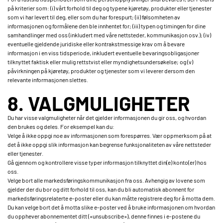
på kriterier som: (i) vårt forhold til deg og typene kjøretøy, produkter eller tjenester
som vi har levert til deg, eller som du har forespurt; (ii) følsomheten av
informasjonen og formålene den ble innhentet for; (iii) typen og timingen for dine
samhandlinger med oss (inkludert med våre nettsteder, kommunikasjon osv.); (iv)
eventuelle gjeldende juridiske eller kontrakstmessige krav om å bevare
informasjon i en viss tidsperiode, inkludert eventuelle bevaringsobligasjoner
tilknyttet faktisk eller mulig rettstvist eller myndighetsundersøkelse; og (v)
påvirkningen på kjøretøy, produkter og tjenester som vi leverer dersom den
relevante informasjonen slettes.
8. VALGMULIGHETER
Du har visse valgmuligheter når det gjelder informasjonen du gir oss, og hvordan
den brukes og deles. For eksempel kan du:
Velge å ikke oppgi noe av informasjonen som forespørres. Vær oppmerksom på at
det å ikke oppgi slik informasjon kan begrense funksjonaliteten av våre nettsteder
eller tjenester.
Gå gjennom og kontrollere visse typer informasjon tilknyttet din(e) konto(er) hos
oss.
Velge bort alle markedsføringskommunikasjon fra oss. Avhengig av lovene som
gjelder der du bor og ditt forhold til oss, kan du bli automatisk abonnent for
markedsføringsrelaterte e-poster eller du kan måtte registrere deg for å motta dem.
Du kan velge bort det å motta slike e-poster ved å bruke informasjonen om hvordan
du opphever abonnementet ditt («unsubscribe»), denne finnes i e-postene du