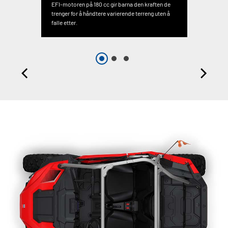
EFI-motoren på 180 cc gir barna den kraften de
trenger for å håndtere varierende terreng uten å
falle etter.