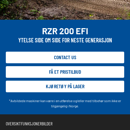
RZR 200 EFI
YTELSE SIDE OM SIDE FOR NESTE GENERASJON
CONTACT US
FÅ ET PRISTILBUD
KJØRETØY PÅ LAGER
*Avbildede maskiner kan være i en utførelse og/eller med tilbehør som ikke er
tilgjengelig i Norge.
OVERSIKT
FUNKSJONER
BILDER