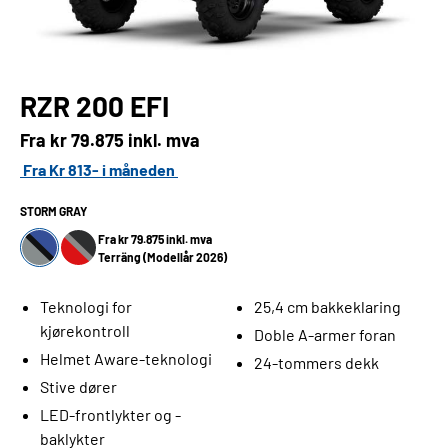
RZR 200 EFI
Fra kr
79.875 inkl. mva
Fra Kr 813- i måneden
STORM GRAY
Fra kr 79.875 inkl. mva
Terräng (Modellår 2026)
Teknologi for
25,4 cm bakkeklaring
kjørekontroll
Doble A-armer foran
Helmet Aware-teknologi
24-tommers dekk
Stive dører
LED-frontlykter og -
baklykter